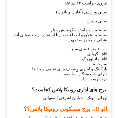
نیروی حراست ۲۴ ساعته
سالن ورزشی (آقایان و بانوان)
سالن بیلیارد
سیستم سرمایش و گرمایش چیلر
سیستم اعلان و اطفاء حریق با استفاده از جعبه های آتش
نشانی و مجهز به تجهیزات
۶۰۰۰ متر فضای سبز
اتاق نگهبانی
اتاق مانیتورینگ
نمازخانه
پارکینگ و انباری مسقف برای تمامی واحد ها
دارای ۱۵ دستگاه آسانسور
درب ریموت دار
برج های اداری رونیکا پلاس کجاست؟
تهران ، پونک ، خیابان اشرفی اصفهانی
الو !!،، برج مسکونی رونیکا پلاس؟؟
همچنین جهت خرید واحد در
برج مسکونی رونیکا