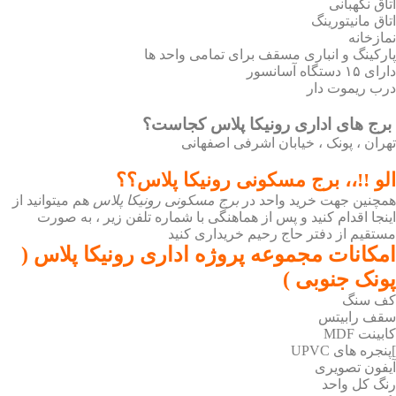
اتاق نگهبانی
اتاق مانیتورینگ
نمازخانه
پارکینگ و انباری مسقف برای تمامی واحد ها
دارای ۱۵ دستگاه آسانسور
درب ریموت دار
برج های اداری رونیکا پلاس کجاست؟
تهران ، پونک ، خیابان اشرفی اصفهانی
الو !!،، برج مسکونی رونیکا پلاس؟؟
همچنین جهت خرید واحد در
برج مسکونی رونیکا پلاس
هم میتوانید از
اینجا اقدام کنید و پس از هماهنگی با شماره تلفن زیر ، به صورت
مستقیم از دفتر حاج رحیم خریداری کنید​
امکانات مجموعه پروژه اداری رونیکا پلاس (
پونک جنوبی )
کف سنگ
سقف رابیتس
کابینت MDF
]پنجره های UPVC
آیفون تصویری
رنگ کل واحد